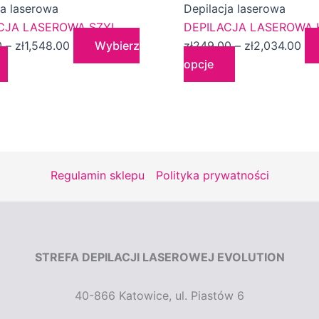
produkt
cen:
produkt
cen
ja laserowa
Depilacja laserowa
ma
od
ma
od
CJA LASEROWA SZYI
DEPILACJA LASEROWA 
wiele
zł189.00
wiele
zł2
0
–
zł
1,548.00
Wybierz
zł
249.00
–
zł
2,034.00
wariantów.
do
wariantów.
do
opcje
Opcje
zł1,548.00
Opcje
zł2
można
można
wybrać
wybrać
na
na
stronie
stronie
produktu
produktu
Regulamin sklepu
Polityka prywatności
STREFA DEPILACJI LASEROWEJ EVOLUTION
40-866 Katowice, ul. Piastów 6