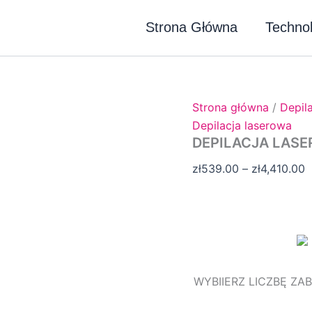
ilość
Z
DEPILACJA
c
Strona Główna
Technol
LASEROWA
o
CAŁYCH
NÓG
z
d
z
Strona główna
/
Depil
Depilacja laserowa
DEPILACJA LAS
zł
539.00
–
zł
4,410.00
WYBIIERZ LICZBĘ ZA