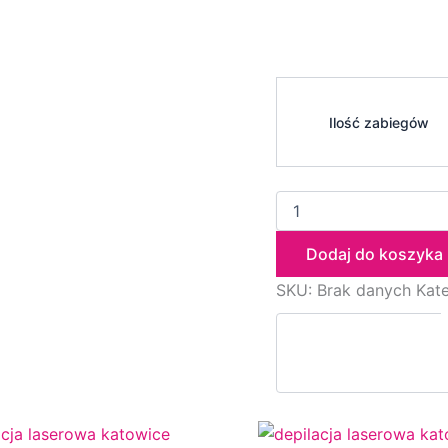
Ilość zabiegów
Dodaj do koszyka
SKU:
Brak danych
Kat
Ten
Zakres
Ten
Zak