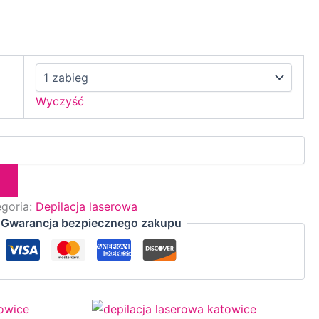
Wyczyść
egoria:
Depilacja laserowa
Gwarancja bezpiecznego zakupu
res
Ten
Zakres