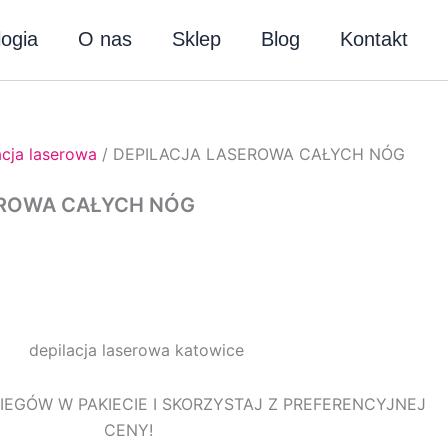
akres
en:
ogia
O nas
Sklep
Blog
Kontakt
d
ł539.00
o
ł4,410.00
acja laserowa
/ DEPILACJA LASEROWA CAŁYCH NÓG
EROWA CAŁYCH NÓG
BIEGÓW W PAKIECIE I SKORZYSTAJ Z PREFERENCYJNEJ
CENY!