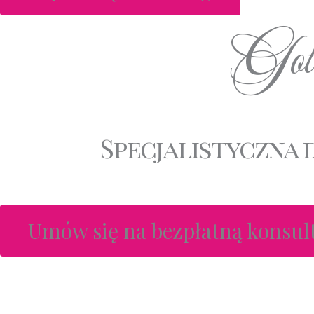
Goto
Specjalistyczna 
Umów się na bezpłatną konsul