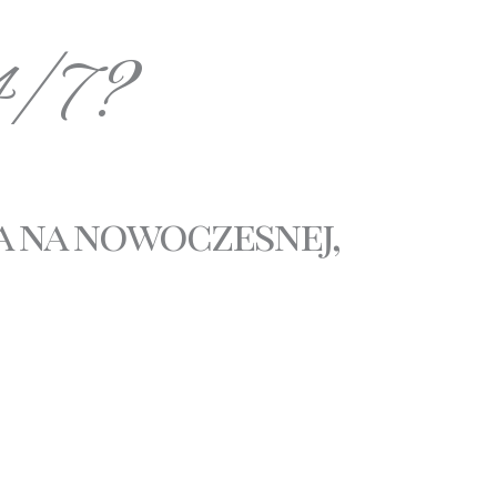
24/7?
a na nowoczesnej,