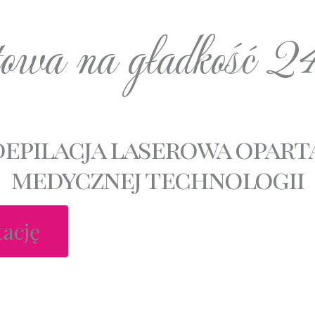
wa na gładkość 
depilacja laserowa opart
medycznej technologii
tację